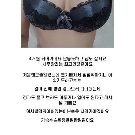
4개월 되어가네요 운동도하고 잠도 잘자요
사후관리는 최고인것같아요
처음엔큰줄알았는데 붓기빠져서 점점작아지니 아
쉽기도하고ㅎㅎ
얼마 전에 병원 경과보러 다녀왔는데
경과도 좋고 브라도 아무거나 입어도 된다고 해서
넘 기뻐요
어서빨리와이어있는이쁜속옷 사러가야겠어요
가슴수술은정말잘한일같아요