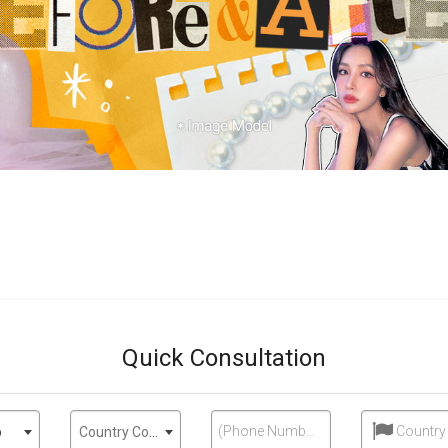
Quick Consultation
(Phone Number or ID)
Country
p
Country Code - Mobile Phone