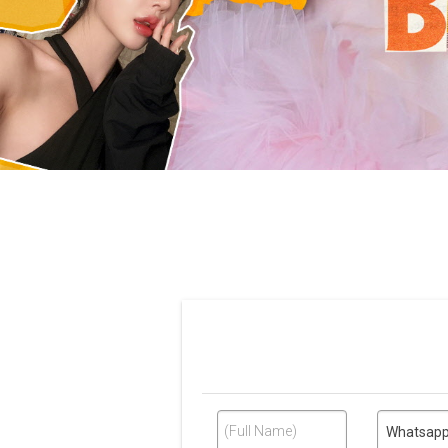
Press ESC to close this window.
(Full Name)
Whatsap