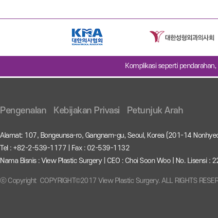
Komplikasi seperti pendarahan, 
Pengenalan
Kebijakan Privasi
Petunjuk Arah
Alamat: 107, Bongeunsa-ro, Gangnam-gu, Seoul, Korea (201-14 Nonhye
Tel : +82-2-539-1177 | Fax : 02-539-1132
Nama Bisnis : View Plastic Surgery | CEO : Choi Soon Woo | No. Lisensi 
ⓒ Copyright COPYRIGHT©2017 View Plastic Surgery. ALL RIGHTS RESE