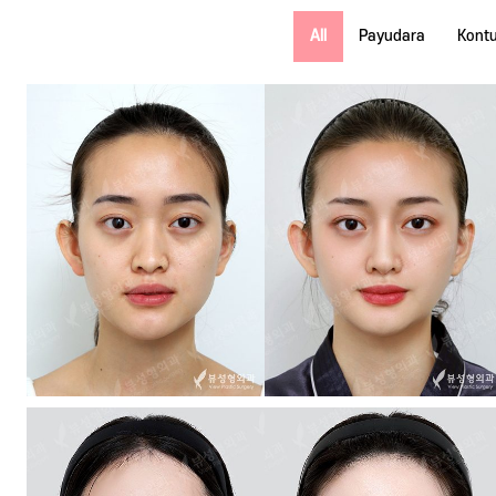
All
Payudara
Kont