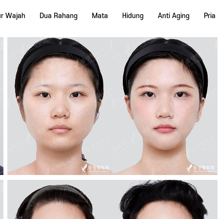
ur Wajah
Dua Rahang
Mata
Hidung
Anti Aging
Pria