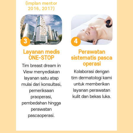
(implan mentor
2016, 2017)
3
4
Layanan medis
Perawatan
ONE-STOP
sistematis pasca
operasi
Tim breast dream in
Kolaborasi dengan
View menyediakan
tim dermatologi kami
layanan satu atap
untuk memberikan
mulai dari konsultasi,
layanan perawatan
pemeriksaan
kulit dan bekas luka.
praoperasi,
pembedahan hingga
perawatan
pascaoperasi.