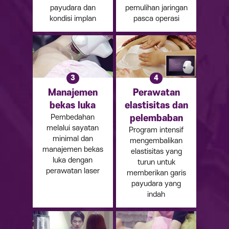
payudara dan
pemulihan jaringan
kondisi implan
pasca operasi
3
4
Manajemen
Perawatan
bekas luka
elastisitas dan
Pembedahan
pelembaban
melalui sayatan
Program intensif
minimal dan
mengembalikan
manajemen bekas
elastisitas yang
luka dengan
turun untuk
perawatan laser
memberikan garis
payudara yang
indah