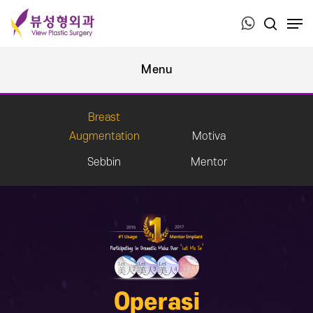
Press ESC to close this window.
Breast
Augmentation
Motiva
Sebbin
Mentor
Operasi