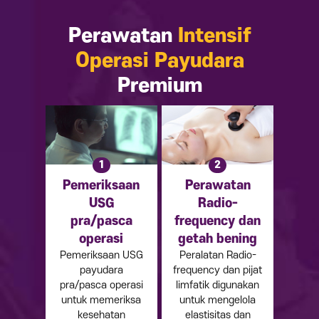
Perawatan
Intensif
Operasi Payudara
Premium
1
2
Pemeriksaan
Perawatan
USG
Radio-
pra/pasca
frequency dan
operasi
getah bening
Pemeriksaan USG
Peralatan Radio-
payudara
frequency dan pijat
pra/pasca operasi
limfatik digunakan
untuk memeriksa
untuk mengelola
kesehatan
elastisitas dan