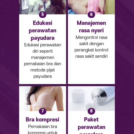
5
6
Edukasi
Manajemen
perawatan
rasa nyeri
Mengontrol rasa
payudara
sakit dengan
Edukasi perawatan
perangkat kontrol
diri seperti
rasa sakit sendiri
manajemen
pemakaian bra dan
metode pijat
payudara
7
8
Bra kompresi
Paket
Pemakaian bra
perawatan
kompresi untuk