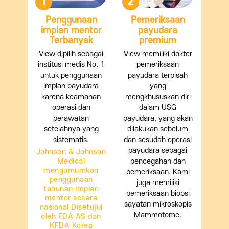
1
2
Penggunaan
Pemeriksaan
implan mentor
payudara
Terbanyak
premium
View dipilih sebagai
View memiliki dokter
institusi medis No. 1
pemeriksaan
untuk penggunaan
payudara terpisah
implan payudara
yang
karena keamanan
mengkhususkan diri
operasi dan
dalam USG
perawatan
payudara, yang akan
setelahnya yang
dilakukan sebelum
sistematis.
dan sesudah operasi
payudara sebagai
Johnson & Johnson
Medical
pencegahan dan
mengumumkan
pemeriksaan. Kami
penggunaan
juga memiliki
tahunan implan
pemeriksaan biopsi
mentor secara
sayatan mikroskopis
nasional Disetujui
Mammotome.
oleh FDA AS dan
KFDA Korea