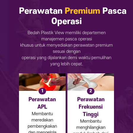
Perawatan
Premium
Pasca
Operasi
Bedah Plastik View memiliki departemen
manajemen pasca operasi
khusus untuk menyediakan perawatan premium
sesuai dengan
operasi yang dijalankan demi waktu pemulihan
yang lebih cepat.
1
2
Perawatan
Perawatan
APL
Frekuensi
Membantu
Tinggi
meredakan
Membantu
pembengkakan
menghilangkan
dan mengelola