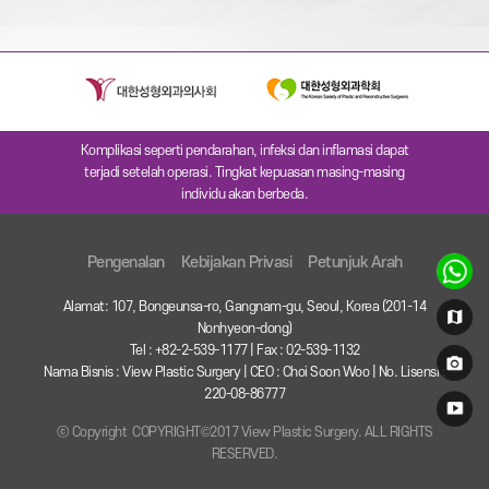
Komplikasi seperti pendarahan, infeksi dan inflamasi dapat
terjadi setelah operasi. Tingkat kepuasan masing-masing
individu akan berbeda.
Pengenalan
Kebijakan Privasi
Petunjuk Arah
Alamat: 107, Bongeunsa-ro, Gangnam-gu, Seoul, Korea (201-14
Nonhyeon-dong)
Tel : +82-2-539-1177 | Fax : 02-539-1132
Nama Bisnis : View Plastic Surgery | CEO : Choi Soon Woo | No. Lisensi :
220-08-86777
ⓒ Copyright COPYRIGHT©2017 View Plastic Surgery. ALL RIGHTS
RESERVED.