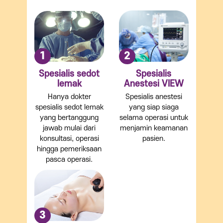
1
2
Spesialis sedot
Spesialis
lemak
Anestesi VIEW
Hanya dokter
Spesialis anestesi
spesialis sedot lemak
yang siap siaga
yang bertanggung
selama operasi untuk
jawab mulai dari
menjamin keamanan
konsultasi, operasi
pasien.
hingga pemeriksaan
pasca operasi.
3