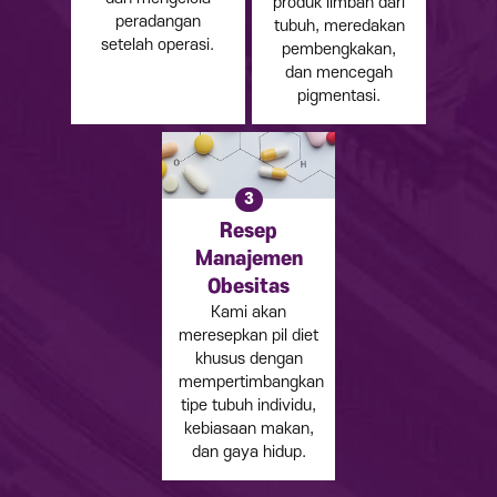
produk limbah dari
peradangan
tubuh, meredakan
setelah operasi.
pembengkakan,
dan mencegah
pigmentasi.
3
Resep
Manajemen
Obesitas
Kami akan
meresepkan pil diet
khusus dengan
mempertimbangkan
tipe tubuh individu,
kebiasaan makan,
dan gaya hidup.