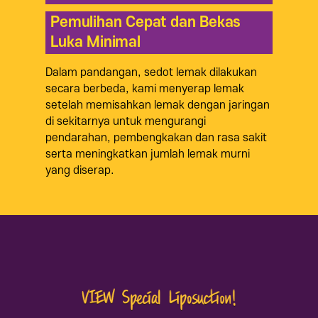
Pemulihan Cepat dan Bekas
Luka Minimal
Dalam pandangan, sedot lemak dilakukan
secara berbeda, kami menyerap lemak
setelah memisahkan lemak dengan jaringan
di sekitarnya untuk mengurangi
pendarahan, pembengkakan dan rasa sakit
serta meningkatkan jumlah lemak murni
yang diserap.