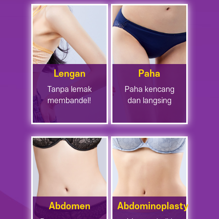
Lengan
Paha
Tanpa lemak
Paha kencang
membandel!
dan langsing
Abdomen
Abdominoplasty