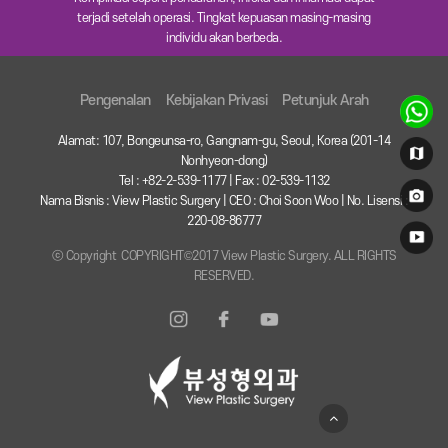
terjadi setelah operasi. Tingkat kepuasan masing-masing
individu akan berbeda.
Pengenalan
Kebijakan Privasi
Petunjuk Arah
Alamat: 107, Bongeunsa-ro, Gangnam-gu, Seoul, Korea (201-14
Nonhyeon-dong)
Tel : +82-2-539-1177 | Fax : 02-539-1132
Nama Bisnis : View Plastic Surgery | CEO : Choi Soon Woo | No. Lisensi :
220-08-86777
ⓒ Copyright COPYRIGHT©2017 View Plastic Surgery. ALL RIGHTS
RESERVED.