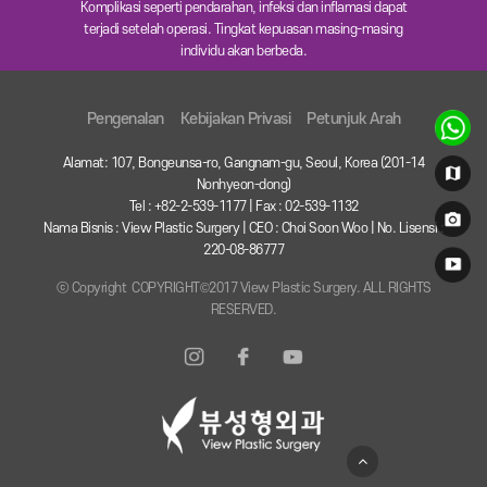
Komplikasi seperti pendarahan, infeksi dan inflamasi dapat
terjadi setelah operasi. Tingkat kepuasan masing-masing
individu akan berbeda.
Pengenalan
Kebijakan Privasi
Petunjuk Arah
Alamat: 107, Bongeunsa-ro, Gangnam-gu, Seoul, Korea (201-14
Nonhyeon-dong)
Tel : +82-2-539-1177 | Fax : 02-539-1132
Nama Bisnis : View Plastic Surgery | CEO : Choi Soon Woo | No. Lisensi :
220-08-86777
ⓒ Copyright COPYRIGHT©2017 View Plastic Surgery. ALL RIGHTS
RESERVED.