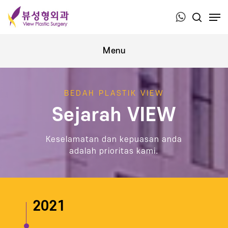
Press ESC to close this window.
BEDAH PLASTIK VIEW
Sejarah VIEW
Keselamatan dan kepuasan anda
adalah prioritas kami.
2021