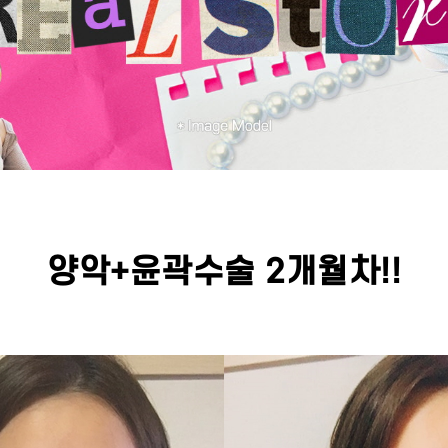
양악+윤곽수술 2개월차!!