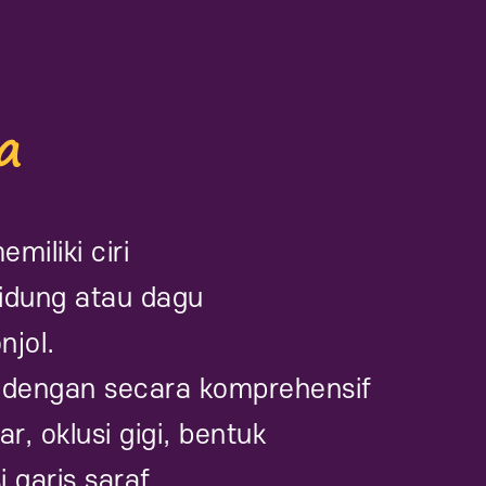
miliki ciri
idung atau dagu
njol.
 dengan secara komprehensif
, oklusi gigi, bentuk
i garis saraf.