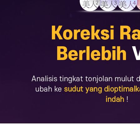
Koreksi R
Berlebih
V
Analisis tingkat tonjolan mulut
ubah ke
sudut yang dioptimalk
indah
!
Press ESC to close this window.