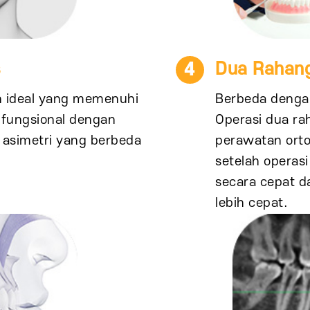
s
4
Dua Rahang
 ideal yang memenuhi
Berbeda dengan 
 fungsional dengan
Operasi dua ra
s asimetri yang berbeda
perawatan orto
setelah operas
secara cepat d
lebih cepat.