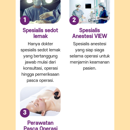
1
2
Spesialis sedot
Spesialis
lemak
Anestesi VIEW
Hanya dokter
Spesialis anestesi
spesialis sedot lemak
yang siap siaga
yang bertanggung
selama operasi untuk
jawab mulai dari
menjamin keamanan
konsultasi, operasi
pasien.
hingga pemeriksaan
pasca operasi.
3
Perawatan
Pasca Operasi