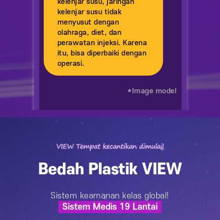
kelenjar susu, jaringan
kelenjar susu tidak
menyusut dengan
olahraga, diet, dan
perawatan injeksi. Karena
itu, bisa diperbaiki dengan
operasi.
*Image model
Bedah Plastik VIEW
Sistem keamanan kelas global!
Sistem Medis 19 Lantai