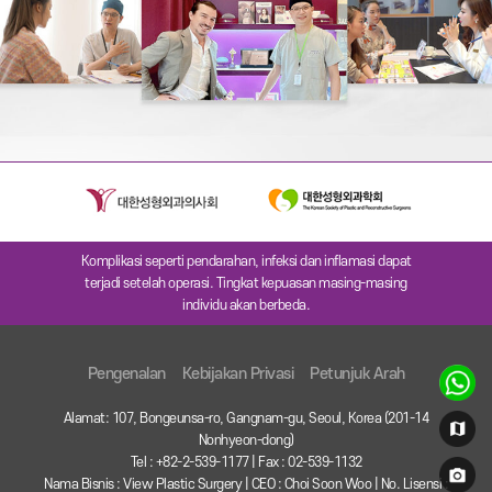
Komplikasi seperti pendarahan, infeksi dan inflamasi dapat
terjadi setelah operasi. Tingkat kepuasan masing-masing
individu akan berbeda.
Pengenalan
Kebijakan Privasi
Petunjuk Arah
Alamat: 107, Bongeunsa-ro, Gangnam-gu, Seoul, Korea (201-14
Nonhyeon-dong)
Tel : +82-2-539-1177 | Fax : 02-539-1132
Nama Bisnis : View Plastic Surgery | CEO : Choi Soon Woo | No. Lisensi :