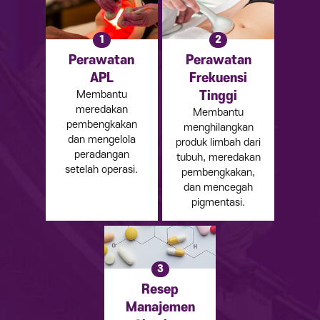
1
2
Perawatan
Perawatan
APL
Frekuensi
Membantu
Tinggi
meredakan
Membantu
pembengkakan
menghilangkan
dan mengelola
produk limbah dari
peradangan
tubuh, meredakan
setelah operasi.
pembengkakan,
dan mencegah
pigmentasi.
3
Resep
Manajemen