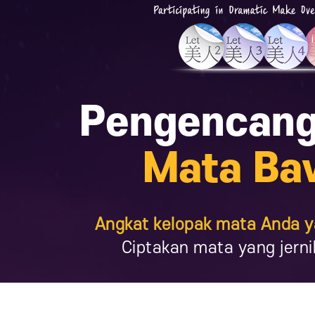
Pengencan
Mata Ba
Angkat kelopak mata Anda 
Ciptakan mata yang jerni
Press ESC to close this window.