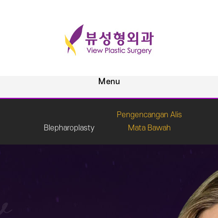
Pengencangan Alis
Blepharoplasty
Mata Bawah