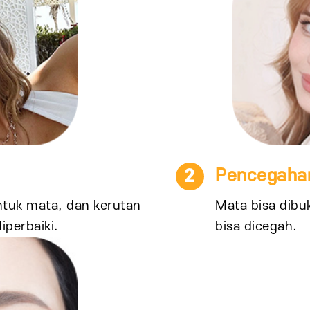
2
Pencegahan
ntuk mata, dan kerutan
Mata bisa dibu
iperbaiki.
bisa dicegah.