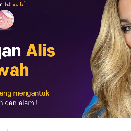
gan
Alis
wah
yang mengantuk
h dan alami!