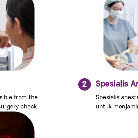
2
Spesialis 
nsible from the
Spesialis anest
surgery check.
untuk menjami