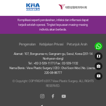
Komplikasi seperti pendarahan, infeksi dan inflamasi dapat
terjadi setelah operasi. Tingkat kepuasan masing-masing
individu akan berbeda.
Pengenalan
Kebijakan Privasi
Petunjuk Arah
Alamat: 107, Bongeunsa-ro, Gangnam-gu, Seoul, Korea (201-14
Nonhyeon-dong)
Tel : +82-2-539-1177 | Fax : 02-539-1132
Nama Bisnis : View Plastic Surgery | CEO : Choi Soon Woo | No. Lisensi :
220-08-86777
ⓒ Copyright COPYRIGHT©2017 View Plastic Surgery. ALL RIGHTS
RESERVED.