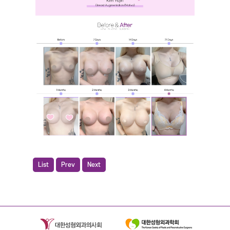
List
Prev
Next