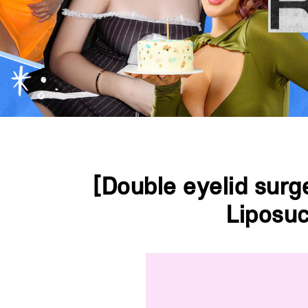
Press ESC to close this window.
[Double eyelid surge
Liposuc