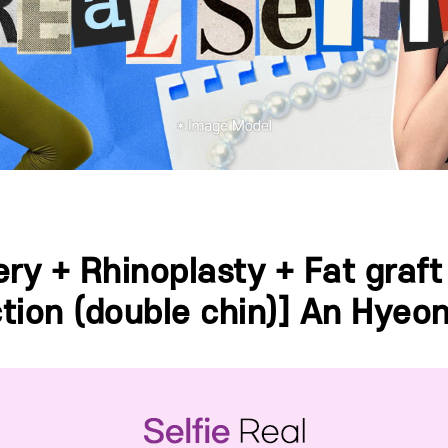
ry + Rhinoplasty + Fat graft 
tion (double chin)] An Hye