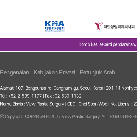
Komplikasi seperti pendarahan, 
Pengenalan
Kebijakan Privasi
Petunjuk Arah
Alamat: 107, Bongeunsa-ro, Gangnam-gu, Seoul, Korea (201-14 Nonhye
Tel : +82-2-539-1177 | Fax : 02-539-1132
Nama Bisnis : View Plastic Surgery | CEO : Choi Soon Woo | No. Lisensi 
ⓒ Copyright COPYRIGHT©2017 View Plastic Surgery. ALL RIGHTS RESE