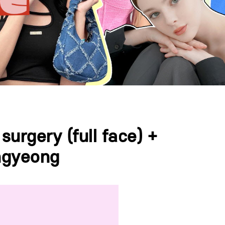
surgery (full face) +
ongyeong