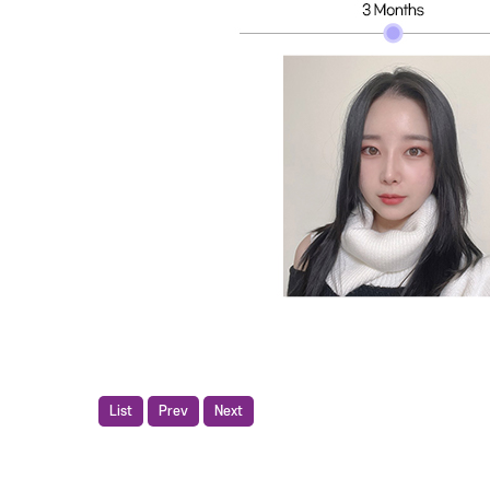
List
Prev
Next