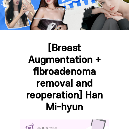
[Breast
Augmentation +
fibroadenoma
removal and
reoperation] Han
Mi-hyun