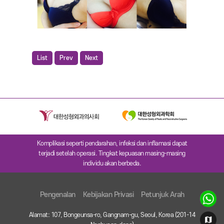
List
Prev
Next
Komplikasi seperti pendarahan, infeksi dan inflamasi dapat
terjadi setelah operasi. Tingkat kepuasan masing-masing
individu akan berbeda.
Pengenalan
Kebijakan Privasi
Petunjuk Arah
Alamat: 107, Bongeunsa-ro, Gangnam-gu, Seoul, Korea (201-14