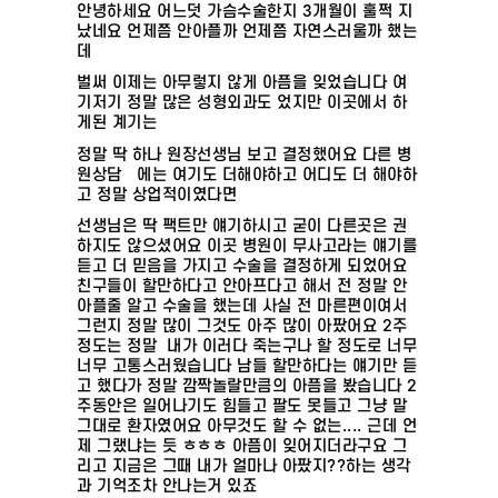
안녕하세요 어느덧 가슴수술한지 3개월이 훌쩍 지
났네요 언제쯤 안아플까 언제쯤 자연스러울까 했는
데
벌써 이제는 아무렇지 않게 아픔을 잊었습니다 여
기저기 정말 많은 성형외과도 었지만 이곳에서 하
게된 계기는
정말 딱 하나 원장선생님 보고 결정했어요 다른 병
원상담떄에는 여기도 더해야하고 어디도 더 해야하
고 정말 상업적이였다면
선생님은 딱 팩트만 얘기하시고 굳이 다른곳은 권
하지도 않으셨어요 이곳 병원이 무사고라는 얘기를
듣고 더 믿음을 가지고 수술을 결정하게 되었어요
친구들이 할만하다고 안아프다고 해서 전 정말 안
아플줄 알고 수술을 했는데 사실 전 마른편이여서
그런지 정말 많이 그것도 아주 많이 아팠어요 2주
정도는 정말 내가 이러다 죽는구나 할 정도로 너무
너무 고통스러웠습니다 남들 할만하다는 얘기만 듣
고 했다가 정말 깜짝놀랄만큼의 아픔을 봤습니다 2
주동안은 일어나기도 힘들고 팔도 못들고 그냥 말
그대로 환자였어요 아무것도 할 수 없는.... 근데 언
제 그랬냐는 듯 ㅎㅎㅎ 아픔이 잊어지더라구요 그
리고 지금은 그때 내가 얼마나 아팠지??하는 생각
과 기억조차 안나는거 있죠