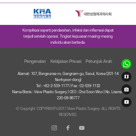
Komplikasi seperti pendarahan, infeksi dan inflamasi dapat
terjadi setelah operasi. Tingkat kepuasan masing-masing
individu akan berbeda.
Pengenalan
Kebijakan Privasi
Petunjuk Arah
Alamat: 107, Bongeunsa-ro, Gangnam-gu, Seoul, Korea (201-14
Nonhyeon-dong)
Tel : +82-2-539-1177 | Fax : 02-539-1132
Nama Bisnis : View Plastic Surgery | CEO : Choi Soon Woo | No. Lisensi :
220-08-86777
ⓒ Copyright COPYRIGHT©2017 View Plastic Surgery. ALL RIGHTS
RESERVED.