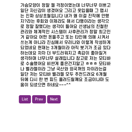
가슴모양이 정말 젤 걱정이였는데 너무너무 이쁘고
일단 자신감이 생겼어요 그리고 옷입을때 그 맵시
는 진짜 상상초월입니다 내가 왜 이걸 진작에 안했
지?라는 후회와 이제라도 해서 다행이라는 생각으
로 정말 잘했다는 생각이 들어요 선생님의 친철한
관리와 체계적인 시스템이 사후관리가 정말 최고인
거 같아요 어떤 돈을주고 또는 타인에 의해 시켜서
쓰는게 아니라 진심에서 우러나와 이렇게 작성하게
되었네요 현재는 3개월이라 아직 붓기가 조금 있다
하는데요 차차 더 부드러워지고 촉감이 좋아질거
생각하며 너무너무 설레입니다 참고로 저는 모티바
로 수술했어요 비싼게 좋은건지알고 ㅎㅎㅎ 모티바
나 벨라젤이라 그냥 국산와 외국꺼의 차이라는걸
일단 저는 모티바 벨라젤 모두 추천드려요 6개월
뒤에 다시 한 번 피드 올려드릴께요 조금이나마 도
움이 되셨으면 하네요~~~^^
List
Prev
Next