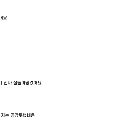
어요
어디 진짜 잘돌아댕겼어요
데 저는 공감못했네욤