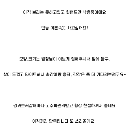
아직 브라는 못하고있고 윗밴드만 착용중이에요
언능 이쁜속옷 사고싶어요!
모양.크기는 원장님이 이쁘게 잘해주셔서 맘에 들구,
살이 두껍고 타이트해서 촉감이랑 흉터, 감각은 좀 더 기다려보려구요~
경과보러갈때마다 고주파관리받고 항상 친절하셔서 좋네요
아직까진 만족입니다 또 쓰러올게요!