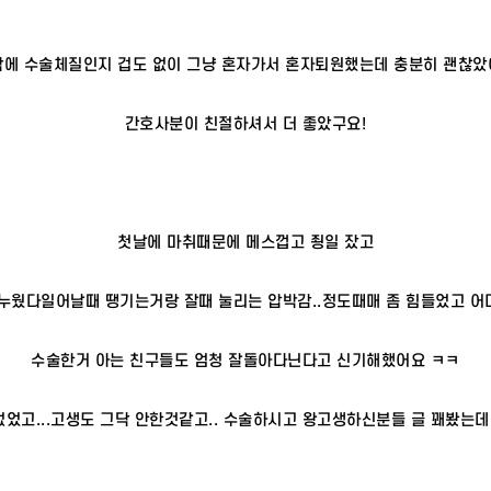
낙에 수술체질인지 겁도 없이 그냥 혼자가서 혼자퇴원했는데 충분히 괜찮았
간호사분이 친절하셔서 더 좋았구요!
첫날에 마취때문에 메스껍고 죙일 잤고
누웠다일어날때 땡기는거랑 잘때 눌리는 압박감..정도때매 좀 힘들었고 
수술한거 아는 친구들도 엄청 잘돌아다닌다고 신기해했어요 ㅋㅋ
없었고...고생도 그닥 안한것같고.. 수술하시고 왕고생하신분들 글 꽤봤는