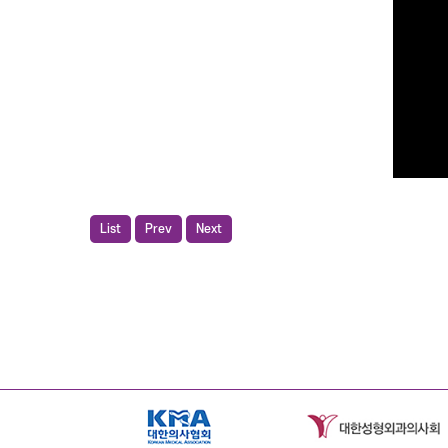
List
Prev
Next