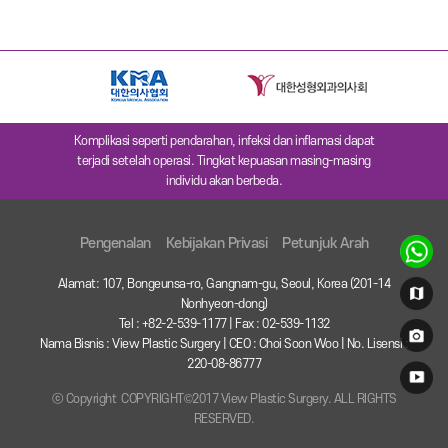
Komplikasi seperti pendarahan, infeksi dan inflamasi dapat
terjadi setelah operasi. Tingkat kepuasan masing-masing
individu akan berbeda.
Pengenalan
Kebijakan Privasi
Petunjuk Arah
Alamat: 107, Bongeunsa-ro, Gangnam-gu, Seoul, Korea (201-14
Nonhyeon-dong)
Tel : +82-2-539-1177 | Fax : 02-539-1132
Nama Bisnis : View Plastic Surgery | CEO : Choi Soon Woo | No. Lisensi :
220-08-86777
ⓒ Copyright COPYRIGHT©2017 View Plastic Surgery. ALL RIGHTS
RESERVED.