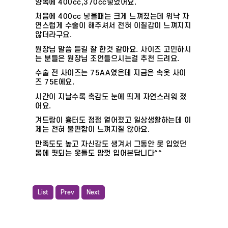
양쪽에 400cc,370cc넣었어요.
처음에 400cc 넣을때는 크게 느껴졌는데 워낙 자
연스럽게 수술이 해주셔서 전혀 이질감이 느껴지지
않더라구요.
원장님 말씀 듣길 잘 한것 같아요. 사이즈 고민하시
는 분들은 원장님 조언들으시는걸 추천 드려요.
수술 전 사이즈는 75AA였은데 지금은 속옷 사이
즈 75E에요.
시간이 지날수록 촉감도 눈에 띄게 자연스러워 졌
어요.
겨드랑이 흉터도 점점 옅어졌고 일상생활하는데 이
제는 전혀 불편함이 느껴지질 않아요.
만족도도 높고 자신감도 생겨서 그동안 못 입었던
몸에 핏되는 옷들도 맘껏 입어본답니다^^
List
Prev
Next