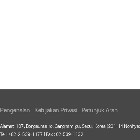
Pengenalan
Kebijakan Privasi
Petunjuk Arah
Alamat: 107, Bongeunsa-ro, Gangnam-gu, Seoul, Korea (201-14 Nonhye
Tel : +82-2-539-1177 | Fax : 02-539-1132