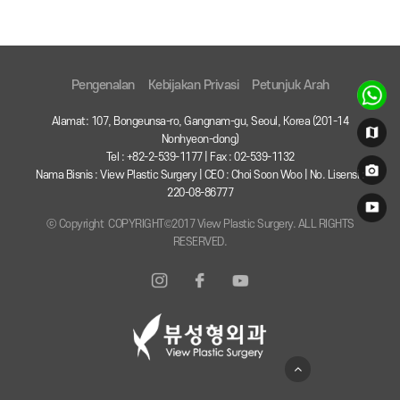
Pengenalan
Kebijakan Privasi
Petunjuk Arah
Alamat: 107, Bongeunsa-ro, Gangnam-gu, Seoul, Korea (201-14
Nonhyeon-dong)
Tel : +82-2-539-1177 | Fax : 02-539-1132
Nama Bisnis : View Plastic Surgery | CEO : Choi Soon Woo | No. Lisensi :
220-08-86777
ⓒ Copyright COPYRIGHT©2017 View Plastic Surgery. ALL RIGHTS
RESERVED.