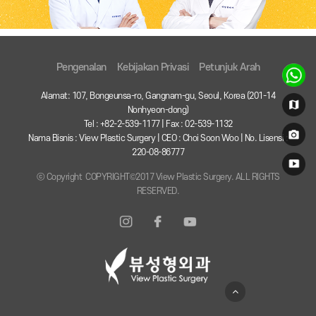
Pengenalan
Kebijakan Privasi
Petunjuk Arah
Alamat: 107, Bongeunsa-ro, Gangnam-gu, Seoul, Korea (201-14
Nonhyeon-dong)
Tel : +82-2-539-1177 | Fax : 02-539-1132
Nama Bisnis : View Plastic Surgery | CEO : Choi Soon Woo | No. Lisensi :
220-08-86777
ⓒ Copyright COPYRIGHT©2017 View Plastic Surgery. ALL RIGHTS
RESERVED.