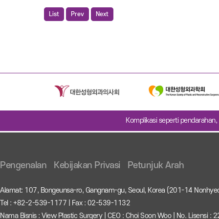
List
Prev
Next
Komplikasi seperti pendarahan, 
Pengenalan
Kebijakan Privasi
Petunjuk Arah
Alamat: 107, Bongeunsa-ro, Gangnam-gu, Seoul, Korea (201-14 Nonhye
Tel : +82-2-539-1177 | Fax : 02-539-1132
Nama Bisnis : View Plastic Surgery | CEO : Choi Soon Woo | No. Lisensi 