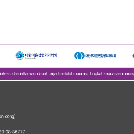
infeksi dan inflamasi dapat terjadi setelah operasi. Tingkat kepuasan masi
on-dong)
: 220-08-86777