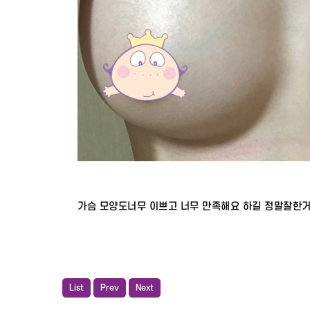
가슴 모양도너무 이쁘고 너무 만족해요 하길 정말잘한
List
Prev
Next