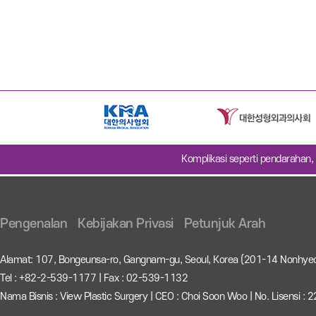
Komplikasi seperti pendarahan, 
Pengenalan
Kebijakan Privasi
Petunjuk Arah
Alamat: 107, Bongeunsa-ro, Gangnam-gu, Seoul, Korea (201-14 Nonhye
Tel : +82-2-539-1177 | Fax : 02-539-1132
Nama Bisnis : View Plastic Surgery | CEO : Choi Soon Woo | No. Lisensi 