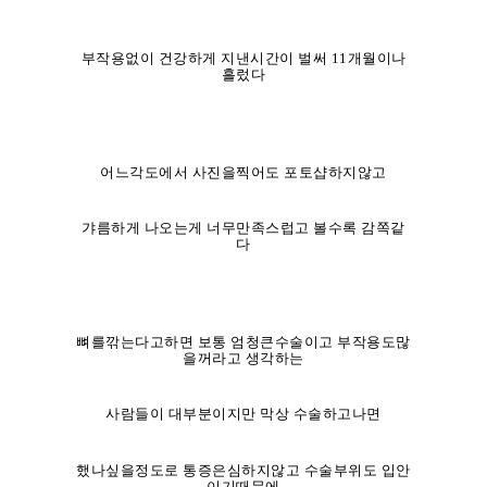
부작용없이 건강하게 지낸시간이 벌써 11개월이나
흘렀다
어느각도에서 사진을찍어도 포토샵하지않고
갸름하게 나오는게 너무만족스럽고 볼수록 감쪽같
다
뼈를깎는다고하면 보통 엄청큰수술이고 부작용도많
을꺼라고 생
각하는
사람들이 대부분이지만 막상 수술하고나면
했나싶을정도로 통증은심하지않고 수술부위도 입안
이기때문에