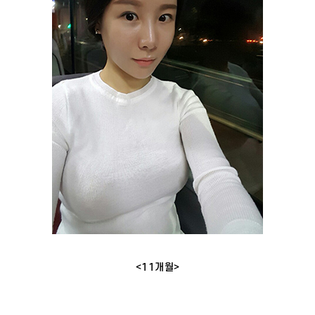
<11개월>