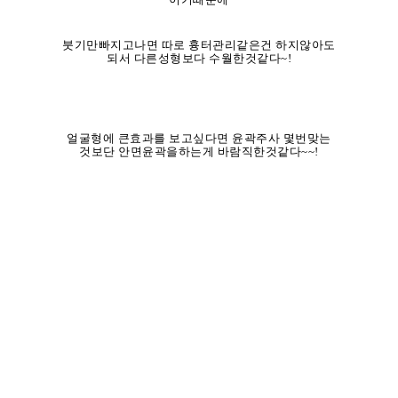
붓기만빠지고나면 따로 흉터관리같은건 하지않아도
되서 다른성형보다 수월한것같다~!
얼굴형에 큰효과를 보고싶다면 윤곽주사 몇번맞는
것보단 안면윤곽을하는게 바람직한것같다~~!