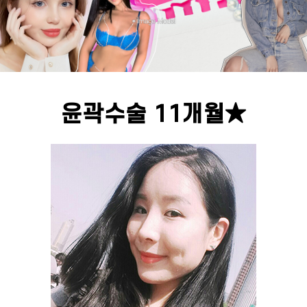
윤곽수술 11개월★