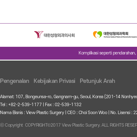
Komplikasi seperti pendarahan, 
Pengenalan
Kebijakan Privasi
Petunjuk Arah
Alamat: 107, Bongeunsa-ro, Gangnam-gu, Seoul, Korea (201-14 Nonhye
Tel : +82-2-539-1177 | Fax : 02-539-1132
Nama Bisnis : View Plastic Surgery | CEO : Choi Soon Woo | No. Lisensi 
ⓒ Copyright COPYRIGHT©2017 View Plastic Surgery. ALL RIGHTS RESE