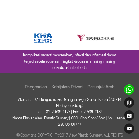
Komplikasi seperti pendarahan, infeksi dan inflamasi dapat
terjadi setelah operasi. Tingkat kepuasan masing-masing
individu akan berbeda.
Pengenalan
Kebijakan Privasi
Petunjuk Arah
Alamat: 107, Bongeunsa-ro, Gangnam-gu, Seoul, Korea (201-14
Nonhyeon-dong)
Tel : +82-2-539-1177 | Fax : 02-539-1132
Nama Bisnis : View Plastic Surgery | CEO : Choi Soon Woo | No. Lisensi :
220-08-86777
ⓒ Copyright COPYRIGHT©2017 View Plastic Surgery. ALL RIGHTS